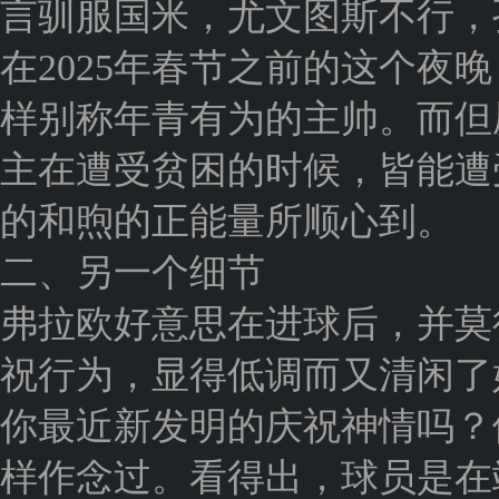
言驯服国米，尤文图斯不行，
在2025年春节之前的这个夜
样别称年青有为的主帅。而但
主在遭受贫困的时候，皆能遭
的和煦的正能量所顺心到。
二、另一个细节
弗拉欧好意思在进球后，并莫
祝行为，显得低调而又清闲了
你最近新发明的庆祝神情吗？
样作念过。看得出，球员是在