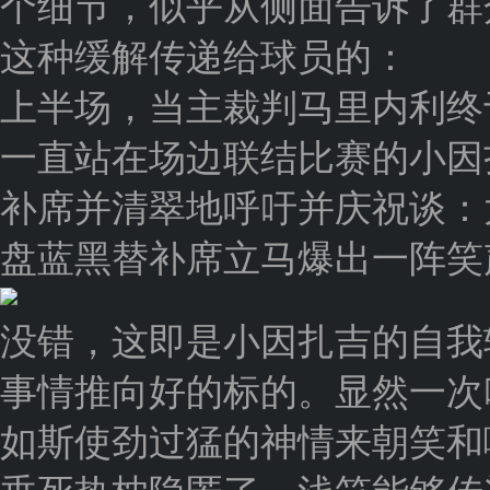
个细节，似乎从侧面告诉了群
这种缓解传递给球员的：
上半场，当主裁判马里内利终
一直站在场边联结比赛的小因
补席并清翠地呼吁并庆祝谈：
盘蓝黑替补席立马爆出一阵笑
没错，这即是小因扎吉的自我
事情推向好的标的。显然一次
如斯使劲过猛的神情来朝笑和