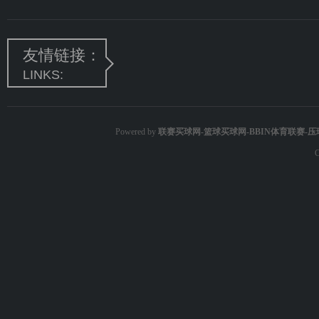
友情链接：
LINKS:
Powered by
联赛买球网-篮球买球网-BBIN体育联赛-压