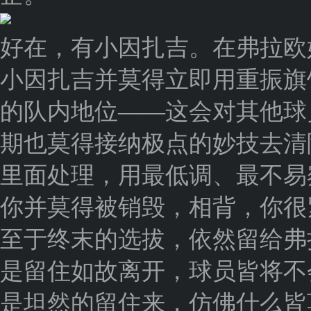
好在，有小因扎吉。在弗拉欧
小因扎吉并莫得立即用重振旗
的队内地位——这会对其他球
期也莫得接纳极点的妙技去清
里面处理，用最低调、最不易
你并莫得被销毁，相背，你很
至于终末的选拔，依然留给弗
是留住如故离开，球员皆将不
是坦然的留住来，仿佛什么皆