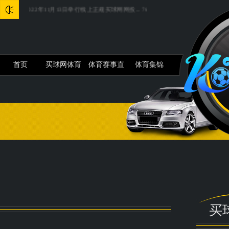
至2022年11月13日举行线上正规买球网网投...
76东谈主球星恩比德最近几天完成了多
首页
买球网体育
体育赛事直
体育集锦
信息
播
买