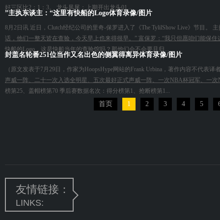
好三区比2：1：3。 龙头凤尾：上期开出龙头01...
”主执东谈主：“这里有快船的Logo体育录像/图片
8月2日讯 近日，Clutch经纪公司的里奇-保罗进入了《The TylilShow Liv
话，他们一整天皆在查验，今天早上也来得很早。” 富保罗：“我只但愿咱们能保住
快船的Logo，这是快船当年的查验馆吗？那他们会不会要且归...
封盖名轮番251位当作又名出色的侧翼得离异体育录像/图片
（原文发表于7月29日，作家为HoopsHype网站的Frank Urbina，著作内容
声威一阵、二十一次入选全明星、五次最好正式声威一阵、一次NBA杯冠军、一次N
榜第25、盖帽榜第70 季后赛数据名次：得分榜第1、抢断榜第1...
首页
1
2
3
4
5
友情链接：
LINKS: