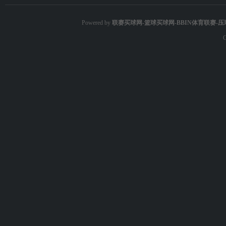
Powered by
联赛买球网-篮球买球网-BBIN体育联赛-压