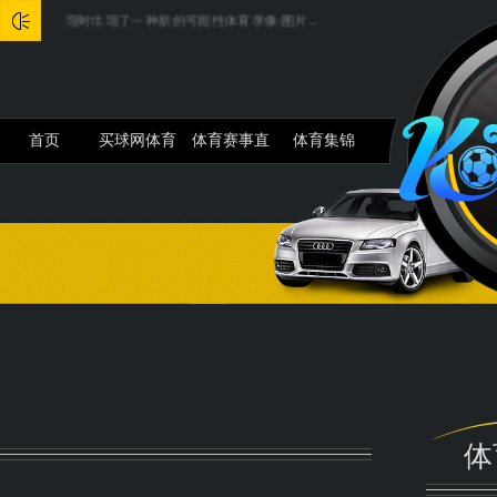
网竞投现时出现了一种新的可能性体育录像/图片...
并保管了高水准的竞技状态体育录像/
首页
买球网体育
体育赛事直
体育集锦
信息
播
体