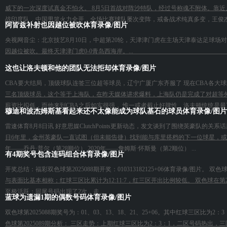
威下的一次深度试真金不怕火。 8月5日首战对阵沙特队，经过号称魂不附体。靠近
战印度队，中国男篮火力全开，全场比赛球队屡次变阵，戒备战术纯真多变，王俊杰、
阿皆兹补射也因越位被吹体育录像/图片
央视网音尘：北京技艺8月10日，中超第20轮，天津津门虎在主场天津泰达足球场
因越位被吹。最终天津津门虎0-0青岛西海岸。...
这也让洛夫顿和他的团队无法拒却体育录像/图片
CBA要大结局，顶级球队连签三位超等球员，辽宁广厦广东齐服了 现在CBA各
三名顶级球员，这个等于上海队，在昨天媒体讲求爆料，上海队仍是完成了对超等
薪资比拟低，而他来到CBA之后如实很强， 惟一或者截止好脾性，洛夫顿统统是最顶
穆迪和波杰姆斯基看起来还不太像能成为球队基石的球员体育录像/图片
雷速体育8月8日讯 好意思媒ClutchPoints更新动态，发文谈到了围绕英豪
日6年里，金州英豪队一直试图（但未能告捷）找到能与库里搭档的下一位球星，或是在
年——乔丹·普尔（第28顺位） 2020年——詹姆斯·怀斯曼（第2顺位） ...
有4期奖号包含连码组合体育录像/图片
开奖总结：福彩双色球第2025088期开奖：010313182125+06体育录像/图片。 双
与表面比基本相称；红球三区比累计为12:11:7，红三区开出比例较低。 双色球在第2
至极活跃；同尾号码出现了2次，走...
蓝球为遗漏1期的偶数号码体育录像/图片
双色球第2025088期奖号为：01、03、13、18、21、25+06。其中红球三区比为
色球第2025089期分析： 三区走势：上期红球三区比为2：3：1，二区号码热出