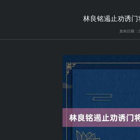
林良铭遏止劝诱门
发布日期：202