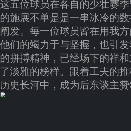
这五位球员在各自的少壮赛季
的施展不单是是一串冰冷的数
阐发。每一位球员皆在用我方
他们的竭力于与坚握，也引发
的拼搏精神，已经场下的祥和
了淡雅的榜样。跟着工夫的推
历史长河中，成为后东谈主赞